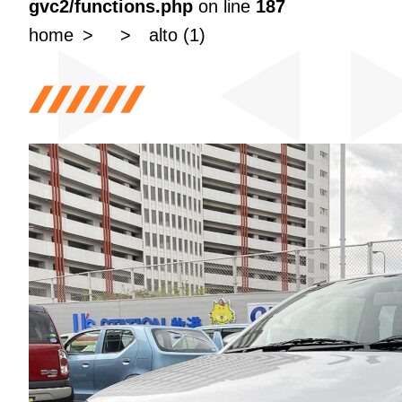
gvc2/functions.php
on line
187
home
alto (1)