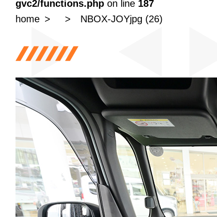
gvc2/functions.php
on line
187
home
NBOX-JOYjpg (26)