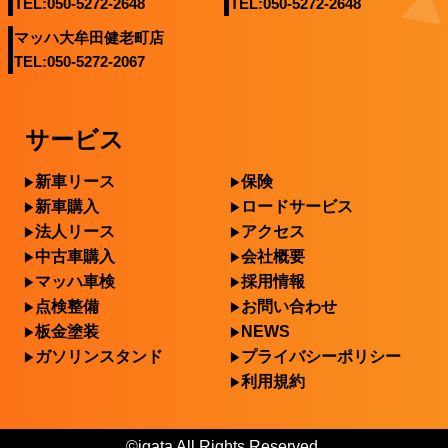
TEL:050-5272-2648
TEL:050-5272-2648
マッハ大牟田健老町店
TEL:050-5272-2067
サービス
新車リース
保険
新車購入
ロードサービス
法人リース
アクセス
中古車購入
会社概要
マッハ車検
採用情報
点検整備
お問い合わせ
板金塗装
NEWS
ガソリンスタンド
プライバシーポリシー
利用規約
©igata All Rights Reserved.