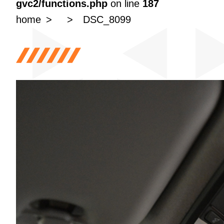
gvc2/functions.php
on line
187
home
DSC_8099